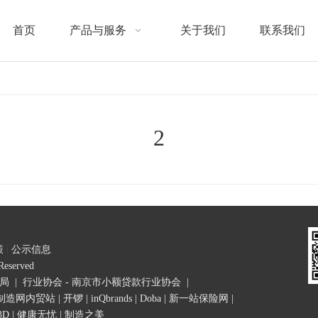
首页
产品与服务
关于我们
联系我们
2
策
|
公示信息
s Reserved
理局
|
行业协会 - 南京市小额贷款行业协会
|
制造网内贸站
|
开锣
|
inQbrands
|
Doba
|
新一站保险网
|
3D
|
健康无忧
|
制造之美