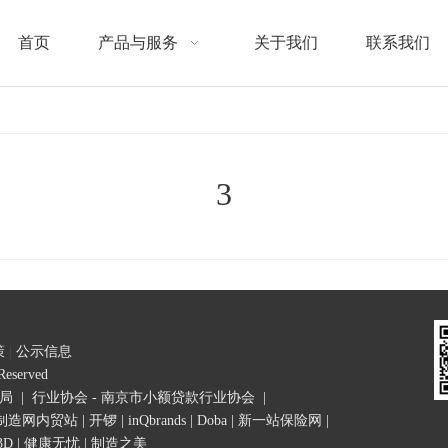
首页
产品与服务
关于我们
联系我们
3
策
|
公示信息
s Reserved
理局
|
行业协会 - 南京市小额贷款行业协会
|
制造网内贸站
|
开锣
|
inQbrands
|
Doba
|
新一站保险网
|
3D
|
健康无忧
|
制造之美